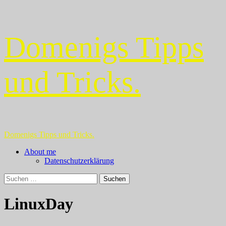
Zum
Domenigs Tipps
Inhalt
springen
und Tricks.
Primäres
Domenigs Tipps und Tricks.
Menü
About me
Datenschutzerklärung
Suchen
nach:
LinuxDay