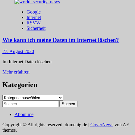
Google
Internet
RSVW
Sicherheit
Wie kann ich meine Daten im Internet löschen?
27. August 2020
Im Internet Daten löschen
Mehr
Mehr erfahren
Informationen
über
Kategorien
Wie
kann
Kategorien
ich
Suchen
meine
nach:
Daten
About me
im
Internet
Copyright © All rights reserved. domenig.de
|
CoverNews
von AF
löschen?
themes.