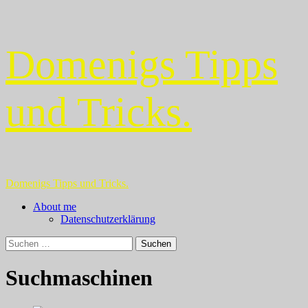
Zum
Domenigs Tipps
Inhalt
springen
und Tricks.
Primäres
Domenigs Tipps und Tricks.
Menü
About me
Datenschutzerklärung
Suchen
nach:
Suchmaschinen